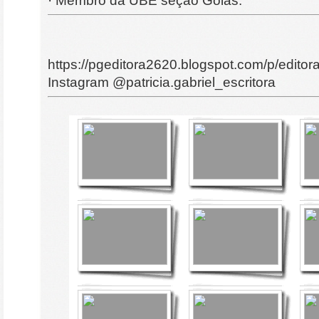
· Membro da UBE seção Goiás.
https://pgeditora2620.blogspot.com/p/editor
Instagram @patricia.gabriel_escritora