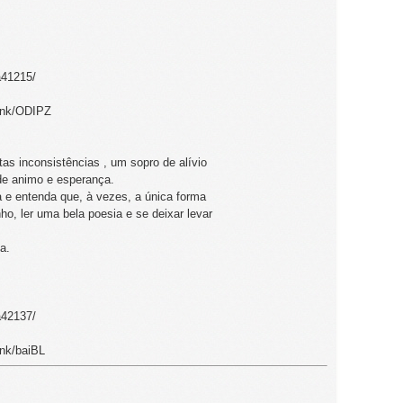
a41215/
link/ODIPZ
s inconsistências , um sopro de alívio
e animo e esperança.
 e entenda que, à vezes, a única forma
o, ler uma bela poesia e se deixar levar
a.
a42137/
ink/baiBL