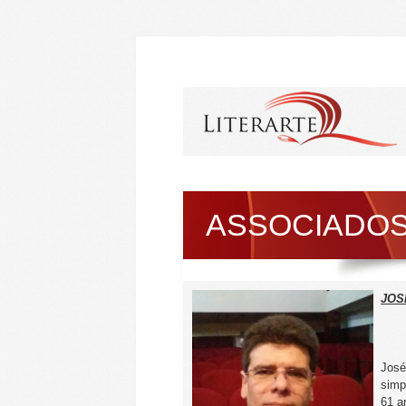
ASSOCIADO
JOS
José
simp
61 a