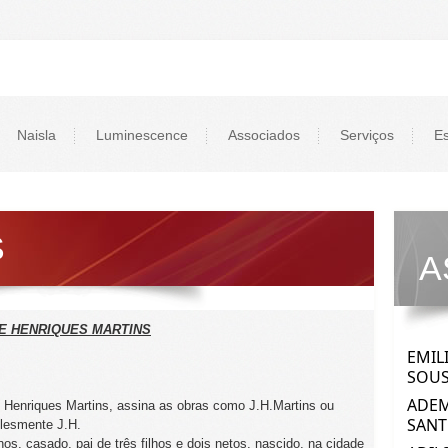
Naisla
Luminescence
Associados
Serviços
Es
S
A
E HENRIQUES MARTINS
 Henriques Martins, assina as obras como J.H.Martins ou
lesmente J.H.
nos, casado, pai de três filhos e dois netos, nascido, na cidade