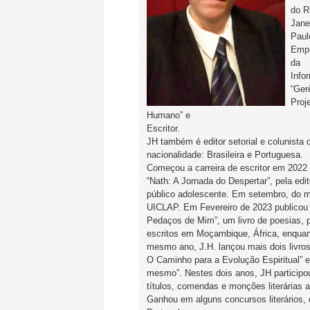
do R
Jane
Paul
Empr
da
Info
“Ger
Proj
Humano” e
Escritor.
JH também é editor setorial e colunista 
nacionalidade: Brasileira e Portuguesa.
Começou a carreira de escritor em 2022 
“Nath: A Jornada do Despertar”, pela ed
público adolescente. Em setembro, do 
UICLAP. Em Fevereiro de 2023 publicou 
Pedaços de Mim”, um livro de poesias, 
escritos em Moçambique, África, enqua
mesmo ano, J.H. lançou mais dois livros
O Caminho para a Evolução Espiritual” 
mesmo”. Nestes dois anos, JH participo
títulos, comendas e monções literárias a
Ganhou em alguns concursos literários, 