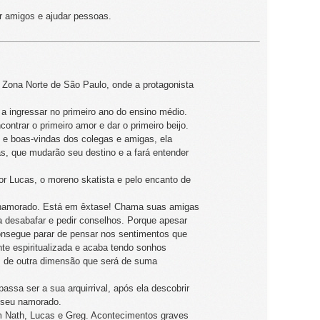
zer amigos e ajudar pessoas.
a Zona Norte de São Paulo, onde a protagonista
a ingressar no primeiro ano do ensino médio.
trar o primeiro amor e dar o primeiro beijo.
s e boas-vindas dos colegas e amigas, ela
s, que mudarão seu destino e a fará entender
r Lucas, o moreno skatista e pelo encanto de
m namorado. Está em êxtase! Chama suas amigas
 desabafar e pedir conselhos. Porque apesar
onsegue parar de pensar nos sentimentos que
nte espiritualizada e acaba tendo sonhos
s de outra dimensão que será de suma
assa ser a sua arquirrival, após ela descobrir
 seu namorado.
 Nath, Lucas e Greg. Acontecimentos graves