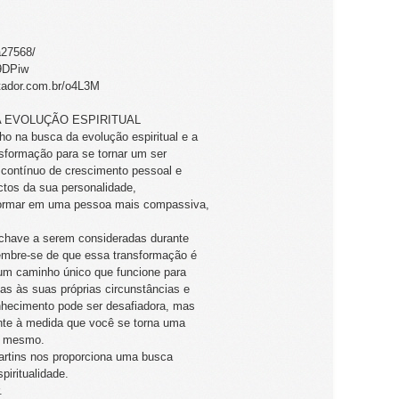
a27568/
/9DPiw
rtador.com.br/o4L3M
A A EVOLUÇÃO ESPIRITUAL
o na busca da evolução espiritual e a
sformação para se tornar um ser
contínuo de crescimento pessoal e
tos da sua personalidade,
formar em uma pessoa mais compassiva,
-chave a serem consideradas durante
Lembre-se de que essa transformação é
um caminho único que funcione para
as às suas próprias circunstâncias e
onhecimento pode ser desafiadora, mas
ante à medida que você se torna uma
si mesmo.
Martins nos proporciona uma busca
piritualidade.
.