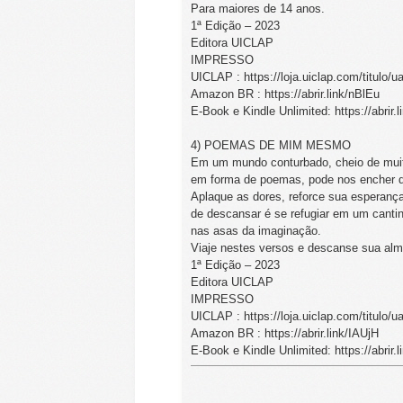
Para maiores de 14 anos.
1ª Edição – 2023
Editora UICLAP
IMPRESSO
UICLAP : https://loja.uiclap.com/titulo/u
Amazon BR : https://abrir.link/nBlEu
E-Book e Kindle Unlimited: https://abrir.
4) POEMAS DE MIM MESMO
Em um mundo conturbado, cheio de muita
em forma de poemas, pode nos encher d
Aplaque as dores, reforce sua esperança
de descansar é se refugiar em um cantinh
nas asas da imaginação.
Viaje nestes versos e descanse sua alm
1ª Edição – 2023
Editora UICLAP
IMPRESSO
UICLAP : https://loja.uiclap.com/titulo/u
Amazon BR : https://abrir.link/IAUjH
E-Book e Kindle Unlimited: https://abrir.l