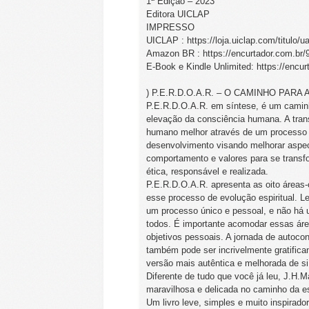
1ª Edição – 2023
Editora UICLAP
IMPRESSO
UICLAP : https://loja.uiclap.com/titulo/u
Amazon BR : https://encurtador.com.br
E-Book e Kindle Unlimited: https://encu
) P.E.R.D.O.A.R. – O CAMINHO PAR
P.E.R.D.O.A.R. em síntese, é um caminh
elevação da consciência humana. A tran
humano melhor através de um processo 
desenvolvimento visando melhorar aspec
comportamento e valores para se trans
ética, responsável e realizada.
P.E.R.D.O.A.R. apresenta as oito áreas
esse processo de evolução espiritual. 
um processo único e pessoal, e não há 
todos. É importante acomodar essas áre
objetivos pessoais. A jornada de autoc
também pode ser incrivelmente gratific
versão mais autêntica e melhorada de 
Diferente de tudo que você já leu, J.H.
maravilhosa e delicada no caminho da es
Um livro leve, simples e muito inspirador