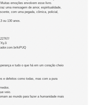
 Muitas emoções envolvem esse livro.
ue traz uma mensagem de amor, espiritualidade,
escente, com uma pegada, cômica, policial,
13 ou 130 anos.
a22767/
FXyJi
rtador.com.br/kiPUQ
sperança e tudo o que há em um coração cheio
es e defeitos como todas, mas com a pura
 medos.
ue veio.
somam ao mundo para fazer a humanidade mais