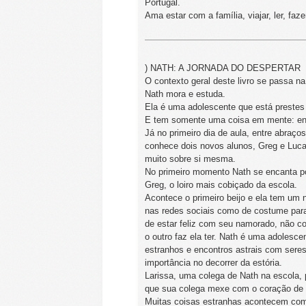
Portugal.
Ama estar com a família, viajar, ler, fa
) NATH: A JORNADA DO DESPERTAR
O contexto geral deste livro se passa n
Nath mora e estuda.
Ela é uma adolescente que está prestes 
E tem somente uma coisa em mente: encon
Já no primeiro dia de aula, entre abraço
conhece dois novos alunos, Greg e Luca
muito sobre si mesma.
No primeiro momento Nath se encanta po
Greg, o loiro mais cobiçado da escola.
Acontece o primeiro beijo e ela tem u
nas redes sociais como de costume para
de estar feliz com seu namorado, não c
o outro faz ela ter. Nath é uma adolesce
estranhos e encontros astrais com sere
importância no decorrer da estória.
Larissa, uma colega de Nath na escola, p
que sua colega mexe com o coração de
Muitas coisas estranhas acontecem com