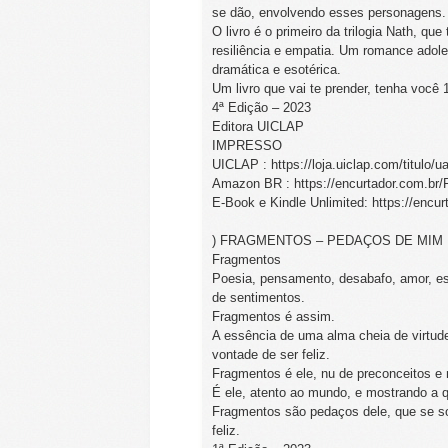
se dão, envolvendo esses personagens.
O livro é o primeiro da trilogia Nath, q
resiliência e empatia. Um romance adol
dramática e esotérica.
Um livro que vai te prender, tenha você 
4ª Edição – 2023
Editora UICLAP
IMPRESSO
UICLAP : https://loja.uiclap.com/titulo/u
Amazon BR : https://encurtador.com.br/
E-Book e Kindle Unlimited: https://encu
) FRAGMENTOS – PEDAÇOS DE MIM
Fragmentos
Poesia, pensamento, desabafo, amor, e
de sentimentos.
Fragmentos é assim.
A essência de uma alma cheia de virtud
vontade de ser feliz.
Fragmentos é ele, nu de preconceitos e
É ele, atento ao mundo, e mostrando a q
Fragmentos são pedaços dele, que se 
feliz.