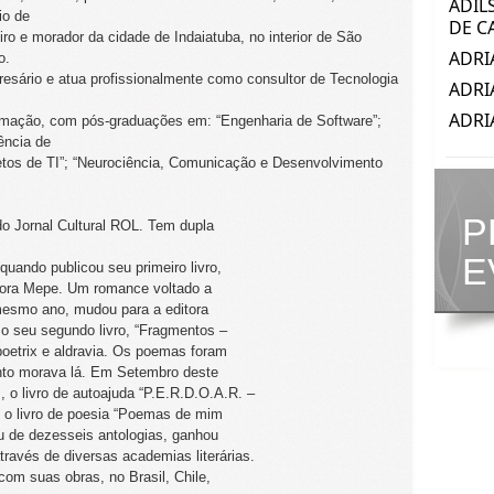
io de
iro e morador da cidade de Indaiatuba, no interior de São
o.
esário e atua profissionalmente como consultor de Tecnologia
rmação, com pós-graduações em: “Engenharia de Software”;
ência de
etos de TI”; “Neurociência, Comunicação e Desenvolvimento
P
do Jornal Cultural ROL. Tem dupla
E
quando publicou seu primeiro livro,
itora Mepe. Um romance voltado a
mesmo ano, mudou para a editora
o seu segundo livro, “Fragmentos –
poetrix e aldravia. Os poemas foram
nto morava lá. Em Setembro deste
, o livro de autoajuda “P.E.R.D.O.A.R. –
e o livro de poesia “Poemas de mim
u de dezesseis antologias, ganhou
través de diversas academias literárias.
com suas obras, no Brasil, Chile,