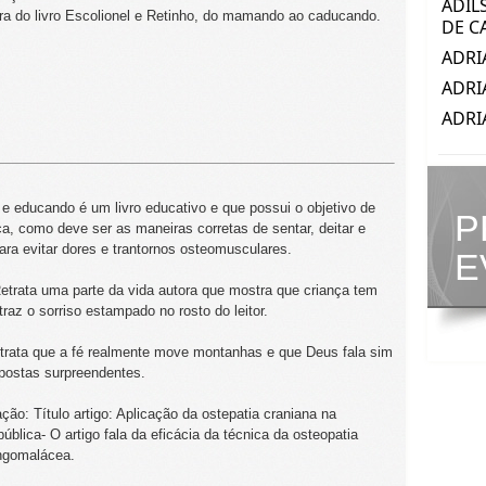
ra do livro Escolionel e Retinho, do mamando ao caducando.
e educando é um livro educativo e que possui o objetivo de
P
ca, como deve ser as maneiras corretas de sentar, deitar e
ara evitar dores e trantornos osteomusculares.
E
etrata uma parte da vida autora que mostra que criança tem
raz o sorriso estampado no rosto do leitor.
etrata que a fé realmente move montanhas e que Deus fala sim
postas surpreendentes.
o: Título artigo: Aplicação da ostepatia craniana na
lica- O artigo fala da eficácia da técnica da osteopatia
ingomalácea.