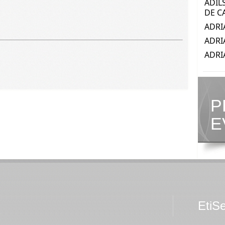
P
E
EtiS