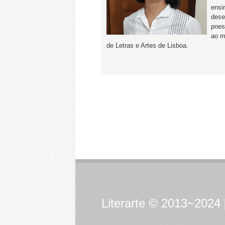
ensi
dese
poes
ao m
de Letras e Artes de Lisboa.
Literarte © 2013~2024