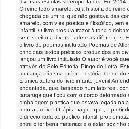
diversas escolas soteropolitanas. Em 2014 pu
O reino todo amarelo, cuja história do reino 
chegada de um rei que não gostava das core
amarelo, com viés poético e filosófico, tem 
infantil. O livro procura trazer à tona o deba
se respeitar a diversidade e as diferenças
o livro de poemas intitulado Poemas de Alfo
principais textos poéticos produzidos em d
lançou um livro intitulado O autor é você que
através do Selo Editorial Pingo de Letra. Est
a criança cria sua própria história, tornando-s
É única autora do livro infanto-juvenil Amen
encantada, que, baseado num fato real, cont
tartaruga que ficou com o corpo deformado 
embalagem plástica que estava jogada na ar
autora do livro O lápis mágico que, a partir
e direcionada ao público infantil, problemat
entre o ter bens materiais e o estar sozinho e