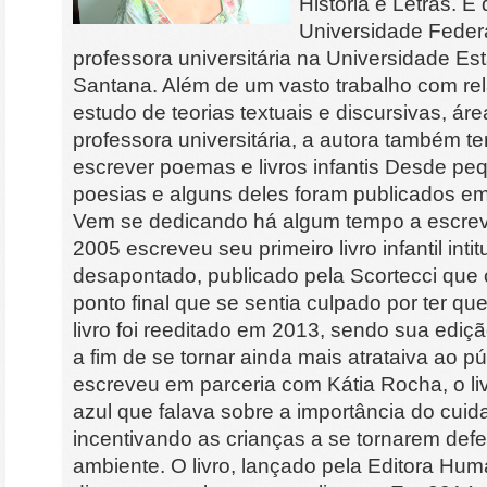
História e Letras. É
Universidade Feder
professora universitária na Universidade Es
Santana. Além de um vasto trabalho com re
estudo de teorias textuais e discursivas, ár
professora universitária, a autora também t
escrever poemas e livros infantis Desde pe
poesias e alguns deles foram publicados em
Vem se dedicando há algum tempo a escrev
2005 escreveu seu primeiro livro infantil int
desapontado, publicado pela Scortecci que 
ponto final que se sentia culpado por ter qu
livro foi reeditado em 2013, sendo sua ediç
a fim de se tornar ainda mais atrataiva ao pú
escreveu em parceria com Kátia Rocha, o liv
azul que falava sobre a importância do cui
incentivando as crianças a se tornarem def
ambiente. O livro, lançado pela Editora Hum